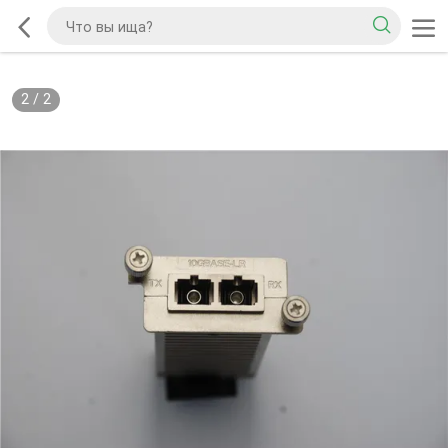
2
/
2