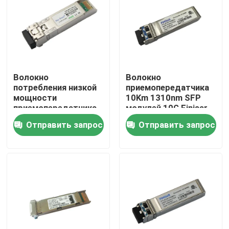
Путешествие фабрики
Проверка качества
Волокно
Волокно
потребления низкой
приемопередатчика
Свяжитесь мы
мощности
10Km 1310nm SFP
приемопередатчика
модулей 10G Finisar
модуля 1310nm
FTLX1471D3BCL
Отправить запрос
Отправить запрос
Новости
1.4KM SFP 10Gbps
оптически
Продукты Nvidia AI
Оптический модуль 400G/800G
модуль 100G QSFP28