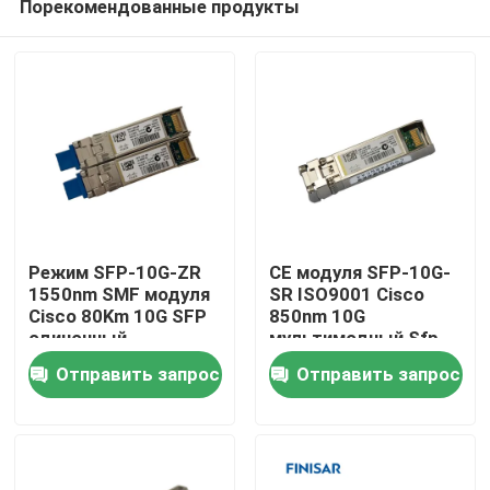
Порекомендованные продукты
Режим SFP-10G-ZR
CE модуля SFP-10G-
1550nm SMF модуля
SR ISO9001 Cisco
Cisco 80Km 10G SFP
850nm 10G
одиночный
мультимодный Sfp
Дом
Отправить запрос
Отправить запрос
Продукты
О нас