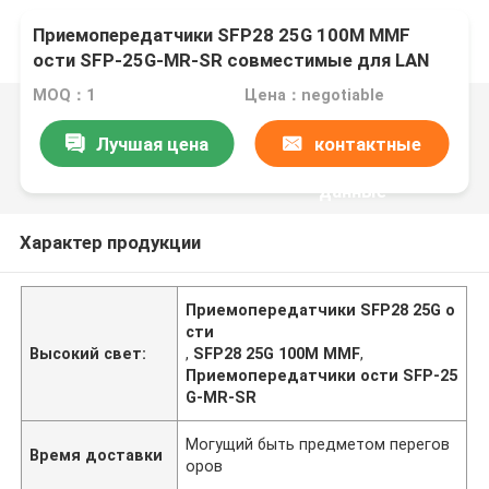
Приемопередатчики SFP28 25G 100M MMF
ости SFP-25G-MR-SR совместимые для LAN
кампуса
MOQ：1
Цена：negotiable
Лучшая цена
контактные
данные
Характер продукции
Приемопередатчики SFP28 25G о
сти
Высокий свет:
,
SFP28 25G 100M MMF
,
Приемопередатчики ости SFP-25
G-MR-SR
Могущий быть предметом перегов
Время доставки
оров