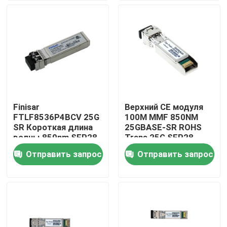
Путешествие фабрики
Проверка качества
Свяжитесь мы
Finisar
Верхний CE модуля
FTLF8536P4BCV 25G
100M MMF 850NM
Новости
SR Короткая длина
25GBASE-SR ROHS
волны 850nm SFP28
Trans 25G SFP28
оптический
Отправить запрос
Отправить запрос
Продукты Nvidia AI
приемопередатчик
Оптический модуль 400G/800G
модуль 100G QSFP28