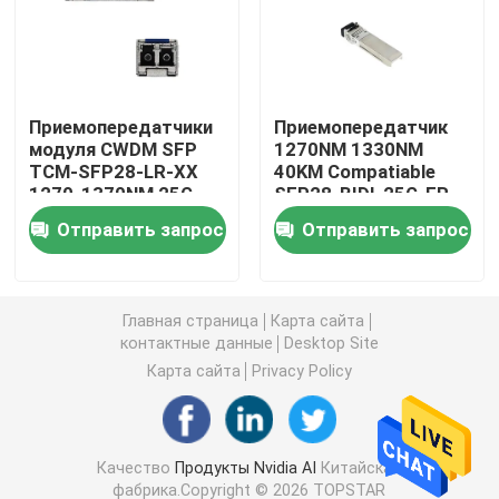
модуль 25G SFP28
Приемопередатчики
Приемопередатчик
модуль 10G SFP
модуля CWDM SFP
1270NM 1330NM
TCM-SFP28-LR-XX
40KM Compatiable
1270-1370NM 25G
SFP28-BIDI-25G-ER
Приемопередатчик Finisar оптически
SFP28
25G SFP28 BIDI
Отправить запрос
Отправить запрос
карта сетевого адаптера
Главная страница
Карта сайта
Модуль Brocade FC SFP
контактные данные
Desktop Site
Карта сайта
Privacy Policy
Переключатель САН парчи
Качество
Продукты Nvidia AI
Китайская
Лицензия СТРУЧКА парчи
фабрика.Copyright © 2026 TOPSTAR