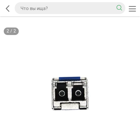
2
/
2